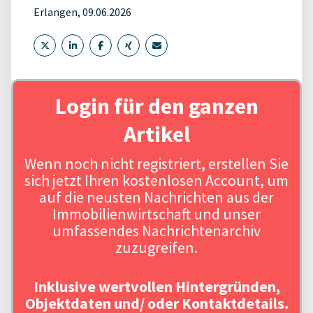
Erlangen, 09.06.2026
Login für den ganzen
Artikel
Wenn noch nicht registriert, erstellen Sie
sich jetzt Ihren kostenlosen Account, um
auf die neusten Nachrichten aus der
Immobilienwirtschaft und unser
umfassendes Nachrichtenarchiv
zuzugreifen.
Inklusive wertvollen Hintergründen,
Objektdaten und/ oder Kontaktdetails.