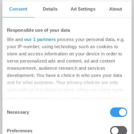
Login für den ganzen Artikel Wenn noch nicht
Consent
Details
Ad Settings
About
registriert, erstellen Sie sich jetzt Ihren
kostenlosen Account, um auf die neusten ...
Responsible use of your data
We and
our 1 partners
process your personal data, e.g.
your IP-number, using technology such as cookies to
store and access information on your device in order to
serve personalized ads and content, ad and content
measurement, audience research and services
development. You have a choice in who uses your data
and for what purposes. Your privacy choices are only
Instone Group: Starker operativer
applicable on this digital property where you have made
Cashflow in H1; geopolitische
your choices. You can change or withdraw your consent
any time from the Cookie Declaration or by clicking on
Unsicherheitsfaktoren dämpfen die
Consent
the Privacy trigger icon.
Necessary
Selection
Nachfrageerholung
Find out more about how your personal data is processed
Unternehmen
-
06.08.2026
Preferences
and set your preferences in the
details section
.