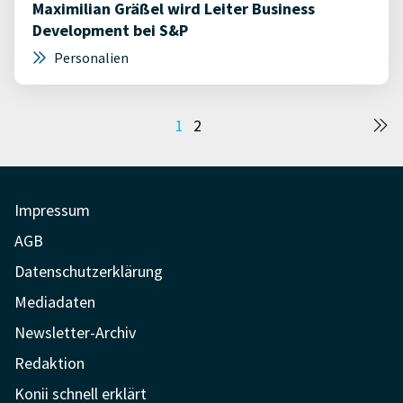
Maximilian Gräßel wird Leiter Business
Development bei S&P
Personalien
Seitennummerierung
1
2
der
Beiträge
Impressum
AGB
Datenschutzerklärung
Mediadaten
Newsletter-Archiv
Redaktion
Konii schnell erklärt