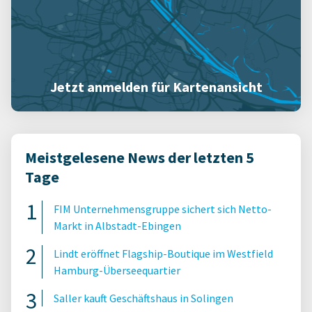
Jetzt anmelden für Kartenansicht
Meistgelesene News der letzten 5
Tage
FIM Unternehmensgruppe sichert sich Netto-
Markt in Albstadt-Ebingen
Lindt eröffnet Flagship-Boutique im Westfield
Hamburg-Überseequartier
Saller kauft Geschäftshaus in Solingen