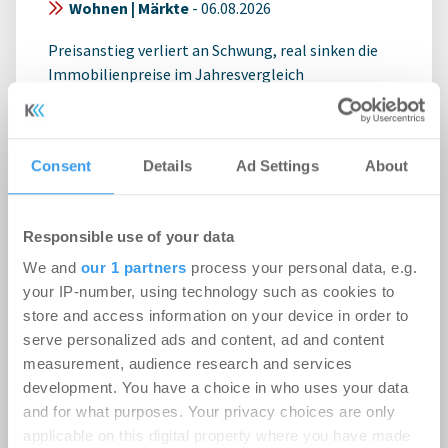
Wohnen | Märkte
-
06.08.2026
Preisanstieg verliert an Schwung, real sinken die
Immobilienpreise im Jahresvergleich
Consent
Details
Ad Settings
About
Responsible use of your data
We and
our 1 partners
process your personal data, e.g.
your IP-number, using technology such as cookies to
store and access information on your device in order to
serve personalized ads and content, ad and content
measurement, audience research and services
development. You have a choice in who uses your data
Ginkgo gründet Joint Venture mit
and for what purposes. Your privacy choices are only
ALP.X zur Entwicklung des
applicable on this digital property where you have made