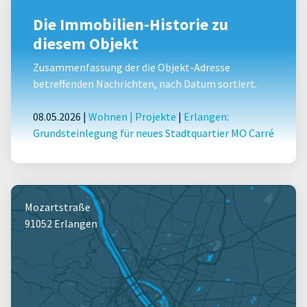
Die Immobilien-Historie zu
diesem Objekt
Zusammenfassung der die Objekt-Adresse
betreffenden Nachrichten, nach Datum sortiert.
08.05.2026 |
Wohnen
|
Projekte
|
Erlangen:
Grundsteinlegung für neues Stadtquartier MO Carré
Mozartstraße
91052 Erlangen