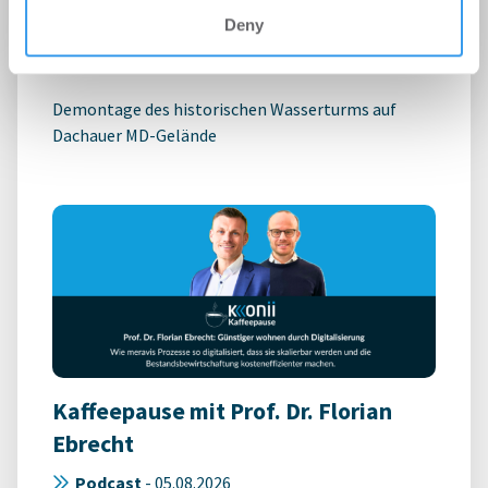
BUWOG sichert Industriedenkmal
Deny
Wohnen | Projekte
-
05.08.2026
Demontage des historischen Wasserturms auf
Dachauer MD-Gelände
Kaffeepause mit Prof. Dr. Florian
Ebrecht
Podcast
-
05.08.2026