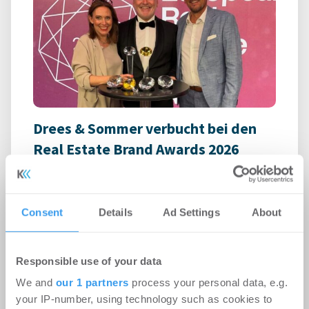
Drees & Sommer verbucht bei den
Real Estate Brand Awards 2026
sechs Spitzenplatzierungen
Events
-
26.06.2026
Consent
Details
Ad Settings
About
Eine klare, menschenorientierte Führung treibt die
Markenstärke entscheidend voran. Das ist keine
Frage subjektiver Wahrnehmung, sondern ...
Responsible use of your data
We and
our 1 partners
process your personal data, e.g.
your IP-number, using technology such as cookies to