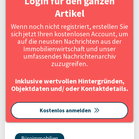
Login für den ganzen
Artikel
Wenn noch nicht registriert, erstellen Sie
sich jetzt Ihren kostenlosen Account, um
auf die neusten Nachrichten aus der
Immobilienwirtschaft und unser
umfassendes Nachrichtenarchiv
zuzugreifen.
Inklusive wertvollen Hintergründen,
Objektdaten und/ oder Kontaktdetails.
Kostenlos anmelden
Büroimmobilien