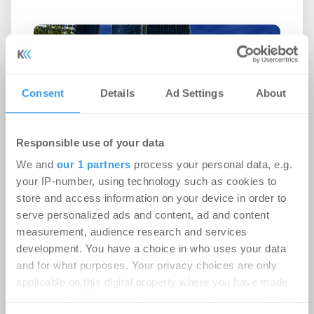
Consent
Details
Ad Settings
About
Responsible use of your data
We and
our 1 partners
process your personal data, e.g.
your IP-number, using technology such as cookies to
store and access information on your device in order to
serve personalized ads and content, ad and content
Ampega Asset Management gewinnt
measurement, audience research and services
ODDO BHF SE für den SKYPER
development. You have a choice in who uses your data
Büro | Deals Miete
-
06.08.2026
and for what purposes. Your privacy choices are only
applicable on this digital property where you have made
Login für den ganzen Artikel Wenn noch nicht
your choices. You can change or withdraw your consent
registriert, erstellen Sie sich jetzt Ihren