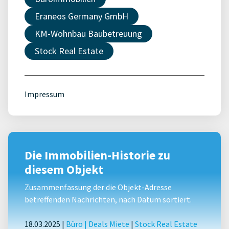
Eraneos Germany GmbH
KM-Wohnbau Baubetreuung
Stock Real Estate
Impressum
Die Immobilien-Historie zu
diesem Objekt
Zusammenfassung der die Objekt-Adresse
betreffenden Nachrichten, nach Datum sortiert.
18.03.2025 |
Büro
|
Deals Miete
|
Stock Real Estate