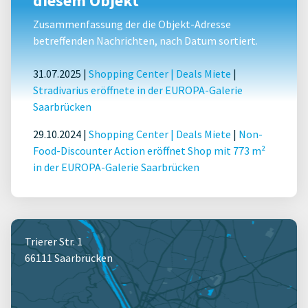
diesem Objekt
Zusammenfassung der die Objekt-Adresse
betreffenden Nachrichten, nach Datum sortiert.
31.07.2025 |
Shopping Center
|
Deals Miete
|
Stradivarius eröffnete in der EUROPA-Galerie
Saarbrücken
29.10.2024 |
Shopping Center
|
Deals Miete
|
Non-
Food-Discounter Action eröffnet Shop mit 773 m²
in der EUROPA-Galerie Saarbrücken
Trierer Str. 1
66111 Saarbrücken