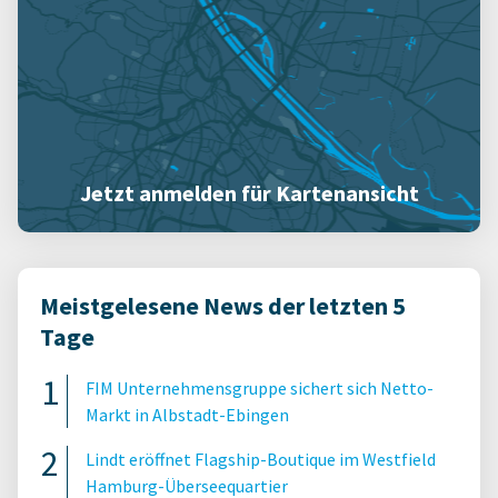
Jetzt anmelden für Kartenansicht
Meistgelesene News der letzten 5
Tage
FIM Unternehmensgruppe sichert sich Netto-
Markt in Albstadt-Ebingen
Lindt eröffnet Flagship-Boutique im Westfield
Hamburg-Überseequartier