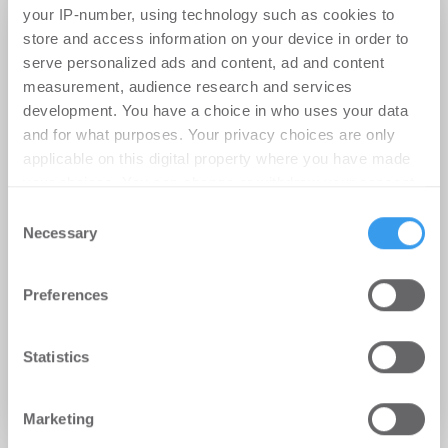
your IP-number, using technology such as cookies to
store and access information on your device in order to
serve personalized ads and content, ad and content
measurement, audience research and services
development. You have a choice in who uses your data
and for what purposes. Your privacy choices are only
applicable on this digital property where you have made
your choices. You can change or withdraw your consent
any time from the Cookie Declaration or by clicking on
Consent
the Privacy trigger icon.
Necessary
Selection
Find out more about how your personal data is processed
Top News
Preferences
and set your preferences in the
details section
.
24.08.2021
Barings verkauft europäisches Logistik-
We use cookies to personalise content and ads, to
Statistics
Portfolio
provide social media features and to analyse our traffic.
Logistik
We also share information about your use of our site with
Marketing
our social media, advertising and analytics partners who
may combine it with other information that you’ve