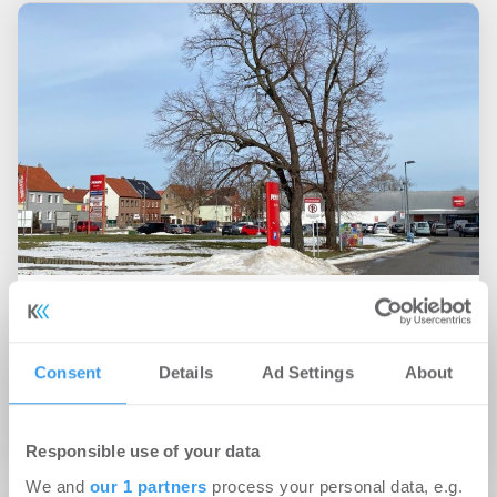
10.09.2021
GRR Group erwirbt Fachmarktzentrum in
Krostitz/Sachsen für GRR German Retail Fund
Consent
Details
Ad Settings
About
No.4
Handel
Responsible use of your data
We and
our 1 partners
process your personal data, e.g.