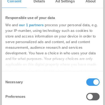
Consent
Details
Ad Settings
About
Responsible use of your data
We and
our 1 partners
process your personal data, e.g.
your IP-number, using technology such as cookies to
9.000 m² für weiteres Wachstum:
store and access information on your device in order to
RUHR REAL vermittelt
serve personalized ads and content, ad and content
Logistikfläche in Unna
measurement, audience research and services
development. You have a choice in who uses your data
Logistik | Deals Miete
-
06.08.2026
and for what purposes. Your privacy choices are only
Login für den ganzen Artikel Wenn noch nicht
applicable on this digital property where you have made
registriert, erstellen Sie sich jetzt Ihren
your choices. You can change or withdraw your consent
kostenlosen Account, um auf die neusten ...
any time from the Cookie Declaration or by clicking on
Consent
the Privacy trigger icon.
Necessary
Selection
Find out more about how your personal data is processed
Preferences
and set your preferences in the
details section
.