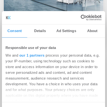
07.01.2025
​Investmentmarkt Stuttgart: Gedämpfte
Consent
Details
Ad Settings
About
Dynamik und neue Chancen
Büro | Märkte
Responsible use of your data
We and
our 1 partners
process your personal data, e.g.
your IP-number, using technology such as cookies to
store and access information on your device in order to
serve personalized ads and content, ad and content
measurement, audience research and services
development. You have a choice in who uses your data
and for what purposes. Your privacy choices are only
applicable on this digital property where you have made
your choices. You can change or withdraw your consent
any time from the Cookie Declaration or by clicking on