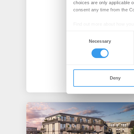
choices are only applicable 
consent any time from the Coo
Find out more about how your
Consent
We use cookies to personalis
Necessary
Selection
information about your use of
other information that you’ve
Deny