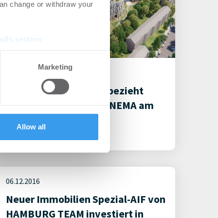
can change or withdraw your
ails section
.
se our traffic. We also share
Marketing
18.10.2018
ers who may combine it with
 services.
HAMBURG: Postbank bezieht
rund 14.500 m² im IPANEMA am
Überseering
Allow all
Büro
06.12.2016
Neuer Immobilien Spezial-AIF von
HAMBURG TEAM investiert in