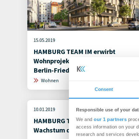
15.05.2019
HAMBURG TEAM IM erwirbt
Wohnprojekt Schreibfederhöfe in
Berlin-Friedrichshain
Wohnen
Consent
10.01.2019
Responsible use of your dat
HAMBURG TEAM – deutliches
We and
our 1 partners
proce
access information on your d
Wachstum der Gruppe in 2018
research and services devel