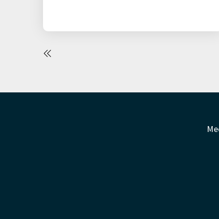
Seitennummerierung
der
Beiträge
Me