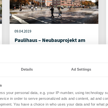
09.04.2019
Paulihaus – Neubauprojekt am
Neuen Pferdemarkt in Hamburg
Details
Ad Settings
04.12.2018
a
HAMBURG TEAM und Otto Wulff
ss your personal data, e.g. your IP-number, using technology s
evice in order to serve personalized ads and content, ad and c
bauen ca. 310 Wohnungen in
opment. You have a choice in who uses your data and for what p