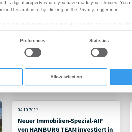
Berlin-Charlottenburg
on this digital property where you have made your choices. You 
kie Declaration or by clicking on the Privacy trigger icon.
 personal data is processed and set your preferences in the
det
e content and ads, to provide social media features and to analy
Preferences
Statistics
 our site with our social media, advertising and analytics partn
 provided to them or that they’ve collected from your use of their
Allow selection
04.10.2017
Neuer Immobilien-Spezial-AIF
von HAMBURG TEAM investiert in