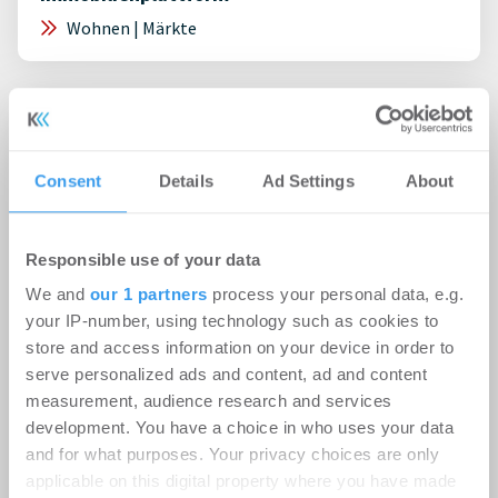
Wohnen | Märkte
Consent
Details
Ad Settings
About
Responsible use of your data
We and
our 1 partners
process your personal data, e.g.
your IP-number, using technology such as cookies to
store and access information on your device in order to
serve personalized ads and content, ad and content
measurement, audience research and services
07.05.2021
development. You have a choice in who uses your data
MLP kooperiert in der Immobilienberatung mit
and for what purposes. Your privacy choices are only
PriceHubble
applicable on this digital property where you have made