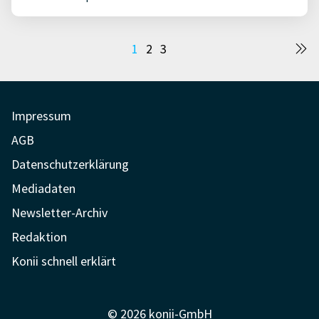
Seitennummerierung
1
2
3
der
Beiträge
Impressum
AGB
Datenschutzerklärung
Mediadaten
Newsletter-Archiv
Redaktion
Konii schnell erklärt
© 2026 konii-GmbH