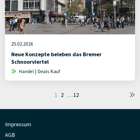
25.02.2026
Neue Konzepte beleben das Bremer
Schnoorviertel
Handel | Deals Kauf
Seitennummerierung
1
2
…
12
der
Beiträge
Impressum
AGB