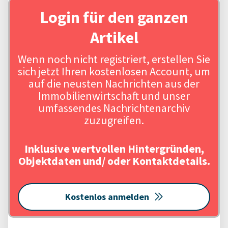
Login für den ganzen
Artikel
Wenn noch nicht registriert, erstellen Sie
sich jetzt Ihren kostenlosen Account, um
auf die neusten Nachrichten aus der
Immobilienwirtschaft und unser
umfassendes Nachrichtenarchiv
zuzugreifen.
Inklusive wertvollen Hintergründen,
Objektdaten und/ oder Kontaktdetails.
Kostenlos anmelden