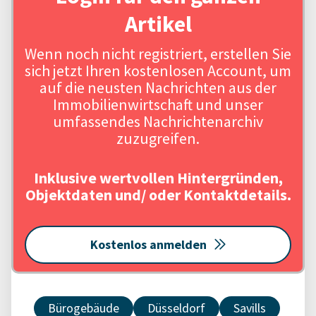
Artikel
Wenn noch nicht registriert, erstellen Sie
sich jetzt Ihren kostenlosen Account, um
auf die neusten Nachrichten aus der
Immobilienwirtschaft und unser
umfassendes Nachrichtenarchiv
zuzugreifen.
Inklusive wertvollen Hintergründen,
Objektdaten und/ oder Kontaktdetails.
Kostenlos anmelden
Bürogebäude
Düsseldorf
Savills