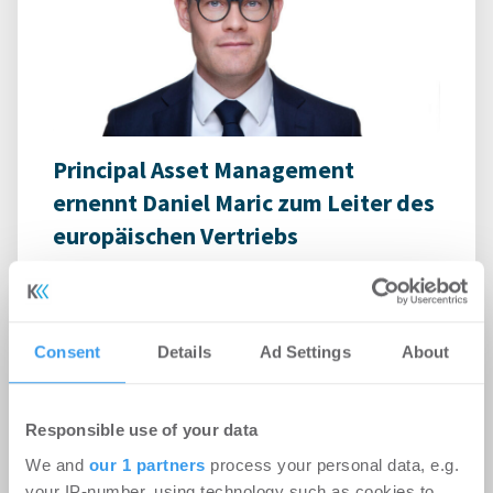
Principal Asset Management
ernennt Daniel Maric zum Leiter des
europäischen Vertriebs
-
06.08.2026
Login für den ganzen Artikel Wenn noch nicht
registriert, erstellen Sie sich jetzt Ihren
Consent
Details
Ad Settings
About
kostenlosen Account, um auf die neusten ...
Responsible use of your data
We and
our 1 partners
process your personal data, e.g.
your IP-number, using technology such as cookies to