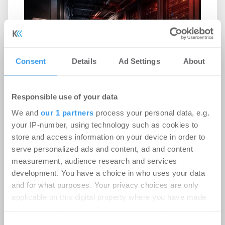
Consent
Details
Ad Settings
About
Responsible use of your data
We and
our 1 partners
process your personal data, e.g.
your IP-number, using technology such as cookies to
Rekordhitze setzt Rechenzentren
store and access information on your device in order to
unter Druck
serve personalized ads and content, ad and content
-
31.07.2026
measurement, audience research and services
Anhaltende Hitze wird zum Risiko für
development. You have a choice in who uses your data
Rechenzentren: Steigende Außentemperaturen
and for what purposes. Your privacy choices are only
und immer leistungsfähigere IT-Systeme treiben
applicable on this digital property where you have made
den ...
your choices. You can change or withdraw your consent
any time from the Cookie Declaration or by clicking on
Consent