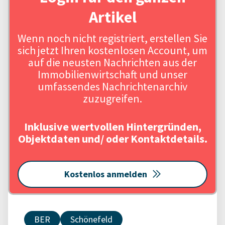
Artikel
Wenn noch nicht registriert, erstellen Sie
sich jetzt Ihren kostenlosen Account, um
auf die neusten Nachrichten aus der
Immobilienwirtschaft und unser
umfassendes Nachrichtenarchiv
zuzugreifen.
Inklusive wertvollen Hintergründen,
Objektdaten und/ oder Kontaktdetails.
Kostenlos anmelden
BER
Schönefeld