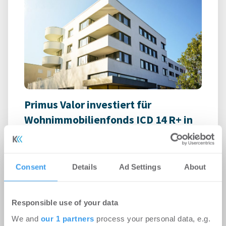
Primus Valor investiert für
Wohnimmobilienfonds ICD 14 R+ in
weiteres Portfolio von 344 Einheiten
in Franken und Unterfranken
Consent
Details
Ad Settings
About
Wohnen | Deals Kauf
-
07.08.2026
Login für den ganzen Artikel Wenn noch nicht
registriert, erstellen Sie sich jetzt Ihren
Responsible use of your data
kostenlosen Account, um auf die neusten ...
We and
our 1 partners
process your personal data, e.g.