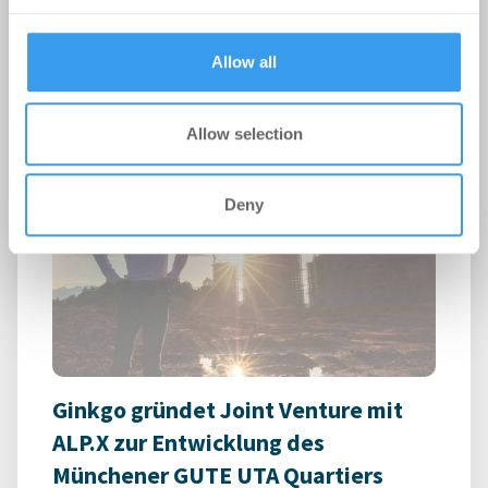
provided to them or that they’ve collected from your use
Preisanstieg verliert an Schwung, real sinken die
of their services.
Immobilienpreise im Jahresvergleich
Allow all
Allow selection
Deny
Ginkgo gründet Joint Venture mit
ALP.X zur Entwicklung des
Münchener GUTE UTA Quartiers