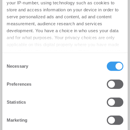
your IP-number, using technology such as cookies to
store and access information on your device in order to
serve personalized ads and content, ad and content
measurement, audience research and services
development. You have a choice in who uses your data
and for what purposes. Your privacy choices are only
applicable on this digital property where you have made
your choices. You can change or withdraw your consent
any time from the Cookie Declaration or by clicking on
Consent
the Privacy trigger icon.
Necessary
Selection
Find out more about how your personal data is processed
Preferences
and set your preferences in the
details section
.
GREIX Kaufpreisindex Q2 2026:
Preisanstieg verliert an Schwung,
We use cookies to personalise content and ads, to
Statistics
real sinken die Immobilienpreise im
provide social media features and to analyse our traffic.
Jahresvergleich
We also share information about your use of our site with
Marketing
our social media, advertising and analytics partners who
Wohnen | Märkte
-
06.08.2026
may combine it with other information that you’ve