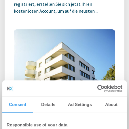
registriert, erstellen Sie sich jetzt Ihren
kostenlosen Account, um auf die neusten ...
GREIX Kaufpreisindex Q2 2026:
Consent
Details
Ad Settings
About
Preisanstieg verliert an Schwung,
real sinken die Immobilienpreise im
Responsible use of your data