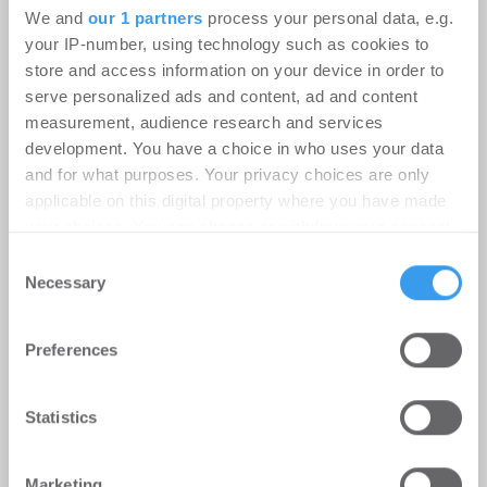
Jahresvergleich
We and
our 1 partners
process your personal data, e.g.
your IP-number, using technology such as cookies to
Wohnen | Märkte
-
06.08.2026
store and access information on your device in order to
Preisanstieg verliert an Schwung, real sinken die
serve personalized ads and content, ad and content
Immobilienpreise im Jahresvergleich
measurement, audience research and services
development. You have a choice in who uses your data
and for what purposes. Your privacy choices are only
applicable on this digital property where you have made
your choices. You can change or withdraw your consent
any time from the Cookie Declaration or by clicking on
Consent
the Privacy trigger icon.
Necessary
Selection
Find out more about how your personal data is processed
Preferences
and set your preferences in the
details section
.
We use cookies to personalise content and ads, to
Statistics
provide social media features and to analyse our traffic.
We also share information about your use of our site with
Ginkgo gründet Joint Venture mit
Marketing