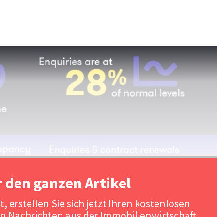
r den ganzen Artikel
, erstellen Sie sich jetzt Ihren kostenlosen
n Nachrichten aus der Immobilienwirtschaft