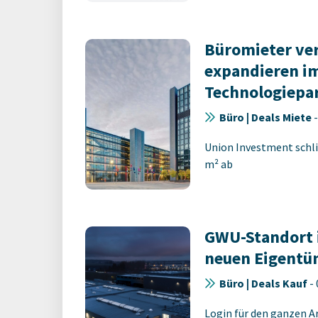
Büromieter ve
expandieren im
Technologiepa
Büro | Deals Miete
Union Investment schli
m² ab
GWU-Standort 
neuen Eigentü
Büro | Deals Kauf
-
Login für den ganzen A