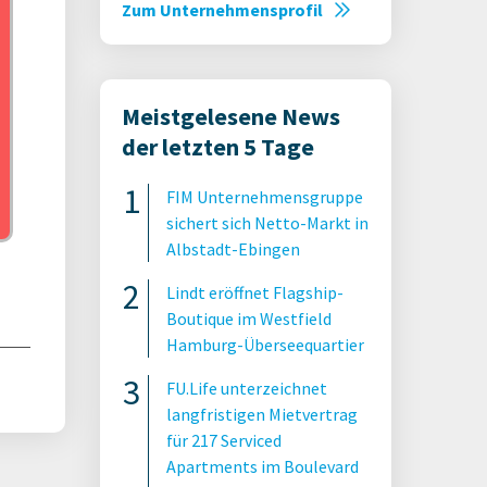
Zum Unternehmensprofil
2020
Meistgelesene News
der letzten 5 Tage
FIM Unternehmensgruppe
sichert sich Netto-Markt in
Albstadt-Ebingen
Lindt eröffnet Flagship-
Boutique im Westfield
Hamburg-Überseequartier
FU.Life unterzeichnet
langfristigen Mietvertrag
für 217 Serviced
Apartments im Boulevard