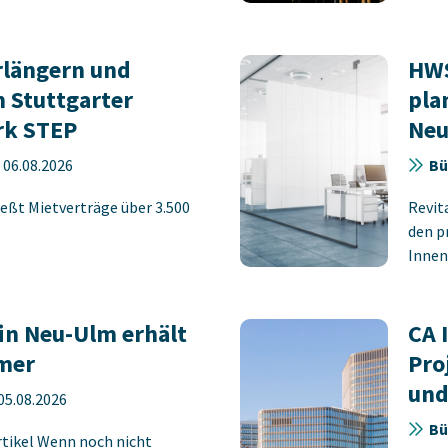
rlängern und
HWS
 Stuttgarter
pla
rk STEP
Neu
-
06.08.2026
Bü
eßt Mietverträge über 3.500
Revit
den p
Innens
in Neu-Ulm erhält
CA 
mer
Pro
und
05.08.2026
Bü
rtikel Wenn noch nicht