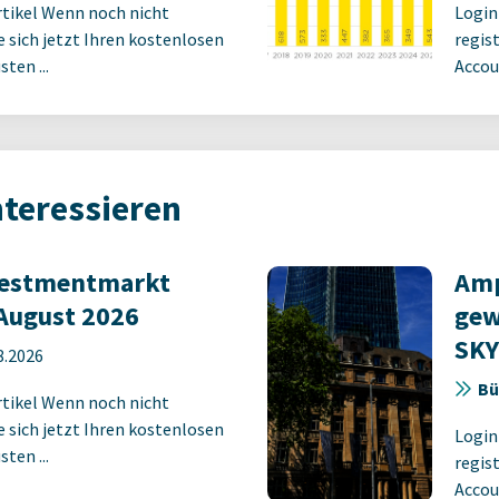
rtikel Wenn noch nicht
Login
ie sich jetzt Ihren kostenlosen
regist
ten ...
Accoun
nteressieren
vestmentmarkt
Amp
August 2026
gew
SK
8.2026
Bü
rtikel Wenn noch nicht
ie sich jetzt Ihren kostenlosen
Login
ten ...
regist
Accoun