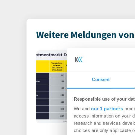
Weitere Meldungen von 
Immobilienin
Deutschland – 
Büro | Märkte
-
06.0
Consent
Login für den ganzen A
registriert, erstellen S
Responsible use of your dat
Account, um auf die neus
We and
our 1 partners
proce
access information on your d
research and services devel
choices are only applicable 