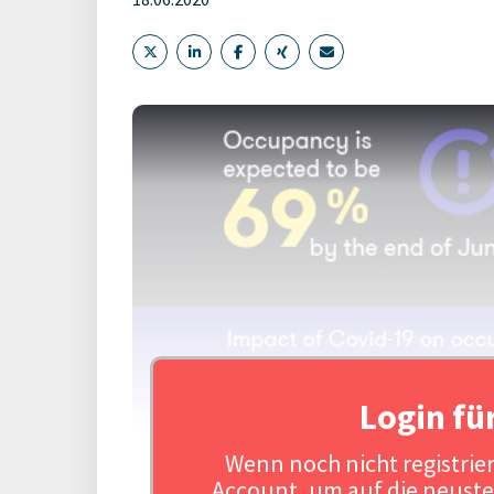
Login fü
Wenn noch nicht registriert
Account, um auf die neuste