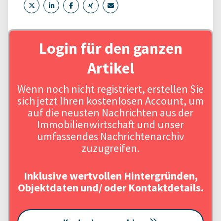
Login für den ganzen
Artikel
Wenn noch nicht registriert, erstellen Sie
sich jetzt Ihren kostenlosen Account, um
auf die neusten Nachrichten aus der
Immobilienwirtschaft und unser
umfassendes Nachrichtenarchiv
zuzugreifen.
Inklusive wertvollen Hintergründen,
Objektdaten und/ oder Kontaktdetails.