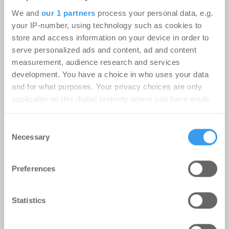
We and
our 1 partners
process your personal data, e.g.
your IP-number, using technology such as cookies to
Ingeborg-Warschke-Nachwuchspreis
store and access information on your device in order to
serve personalized ads and content, ad and content
2026 – Bewerbung bis 2. August
measurement, audience research and services
möglich – Bundesbauministerin
development. You have a choice in who uses your data
Verena Hubertz abermals
and for what purposes. Your privacy choices are only
Schirmherrin
applicable on this digital property where you have made
your choices. You can change or withdraw your consent
-
08.07.2026
any time from the Cookie Declaration or by clicking on
Consent
Login für den ganzen Artikel Wenn noch nicht
the Privacy trigger icon.
Necessary
Selection
registriert, erstellen Sie sich jetzt Ihren
kostenlosen Account, um auf die neusten ...
Find out more about how your personal data is processed
Preferences
and set your preferences in the
details section
.
We use cookies to personalise content and ads, to
Statistics
provide social media features and to analyse our traffic.
We also share information about your use of our site with