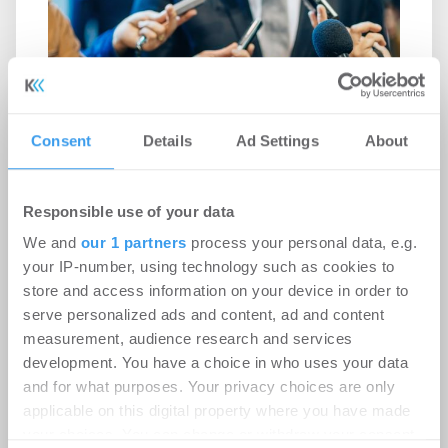
Consent
Details
Ad Settings
About
Auftragseingang im
Responsible use of your data
Bauhauptgewerbe weiter im
We and
our 1 partners
process your personal data, e.g.
Sinkflug
your IP-number, using technology such as cookies to
store and access information on your device in order to
Wohnen | Märkte
-
25.09.2024
serve personalized ads and content, ad and content
measurement, audience research and services
Wohnungsbau als Wachstumsmotor braucht
development. You have a choice in who uses your data
Starthilfe
and for what purposes. Your privacy choices are only
applicable on this digital property where you have made
your choices. You can change or withdraw your consent