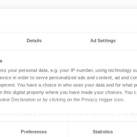
ot AG erweitert
Geo
rüfprozesse für die
mit
nche
Bau
Details
Ad Settings
06.2026
Un
rtikel Wenn noch nicht
Login
a
ie sich jetzt Ihren kostenlosen
regist
ss your personal data, e.g. your IP-number, using technology s
ten ...
Accoun
evice in order to serve personalized ads and content, ad and c
opment. You have a choice in who uses your data and for what p
on this digital property where you have made your choices. You 
tengrundlage
Ang
kie Declaration or by clicking on the Privacy trigger icon.
tentwicklung bei
Deu
202
 personal data is processed and set your preferences in the
det
06.2026
Wo
e content and ads, to provide social media features and to analy
Preferences
Statistics
 our site with our social media, advertising and analytics partn