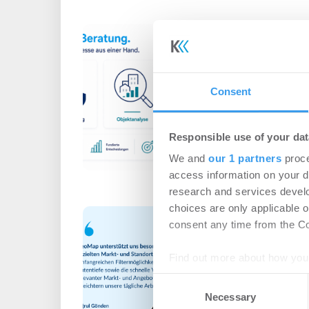
Real Estate Pil
Portfolio um P
Immobilienbra
Consent
Unternehmen
-
05.
Login für den ganzen A
Responsible use of your dat
registriert, erstellen S
We and
our 1 partners
proce
Account, um auf die neus
access information on your d
research and services devel
choices are only applicable 
GeoMap als Da
consent any time from the Coo
moderner Stad
Blackshore
Find out more about how your
Consent
Unternehmen
-
01.
We use cookies to personalis
Necessary
Selection
information about your use of