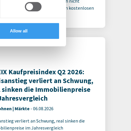
 für den ganzen Artikel Wenn noch nicht
 services.
riert, erstellen Sie sich jetzt Ihren kostenlosen
t, um auf die neusten ...
Allow all
IX Kaufpreisindex Q2 2026:
isanstieg verliert an Schwung,
l sinken die Immobilienpreise
Jahresvergleich
hnen | Märkte
-
06.08.2026
anstieg verliert an Schwung, real sinken die
ilienpreise im Jahresvergleich