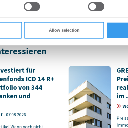
rtikel Wenn noch nicht
Login
 provided to them or that they’ve collected from your use of their
ie sich jetzt Ihren kostenlosen
regist
ten ...
Accoun
Allow selection
nteressieren
vestiert für
GRE
nfonds ICD 14 R+
Pre
tfolio von 344
rea
ranken und
im 
Wo
uf
-
07.08.2026
Preis
Immob
rtikel Wenn noch nicht