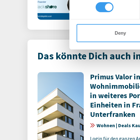
Login für den ganzen A
other information that you’ve
registriert, erstellen S
Account, um auf die neus
Deny
Das könnte Dich auch i
Primus Valor in
Wohnimmobilie
in weiteres Por
Einheiten in F
Unterfranken
Wohnen | Deals Ka
Login für den ganzen A