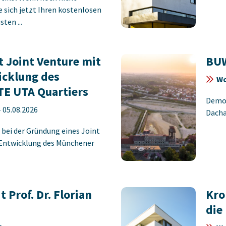
ie sich jetzt Ihren kostenlosen
ten ...
 Joint Venture mit
BUW
icklung des
Wo
E UTA Quartiers
Demon
-
05.08.2026
Dacha
 bei der Gründung eines Joint
 Entwicklung des Münchener
 Prof. Dr. Florian
Kro
die