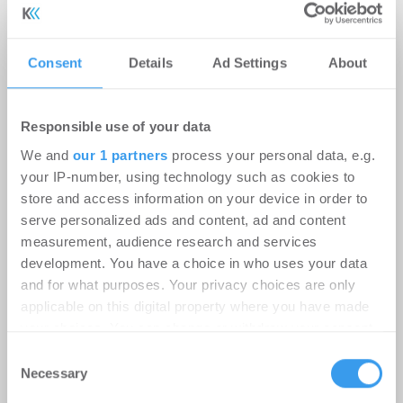
Verena Hubertz abermals
Schirmherrin
Consent
Details
Ad Settings
About
-
08.07.2026
Login für den ganzen Artikel Wenn noch nicht
registriert, erstellen Sie sich jetzt Ihren
Responsible use of your data
kostenlosen Account, um auf die neusten ...
We and
our 1 partners
process your personal data, e.g.
your IP-number, using technology such as cookies to
store and access information on your device in order to
serve personalized ads and content, ad and content
measurement, audience research and services
development. You have a choice in who uses your data
and for what purposes. Your privacy choices are only
applicable on this digital property where you have made
your choices. You can change or withdraw your consent
any time from the Cookie Declaration or by clicking on
Consent
the Privacy trigger icon.
Necessary
Selection
Erster Spatenstich für neuen