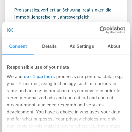
Preisanstieg verliert an Schwung, real sinken die
Immobilienpreise im Jahresvergleich
Consent
Details
Ad Settings
About
Responsible use of your data
We and
our 1 partners
process your personal data, e.g.
your IP-number, using technology such as cookies to
store and access information on your device in order to
serve personalized ads and content, ad and content
measurement, audience research and services
development. You have a choice in who uses your data
Ginkgo gründet Joint Venture mit
and for what purposes. Your privacy choices are only
ALP.X zur Entwicklung des
applicable on this digital property where you have made
Münchener GUTE UTA Quartiers