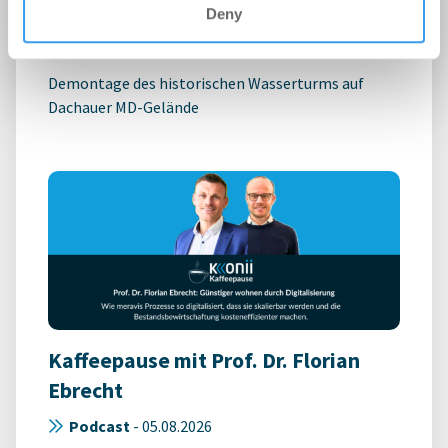
BUWOG sichert Industriedenkmal
Deny
Wohnen | Projekte
-
05.08.2026
Demontage des historischen Wasserturms auf
Dachauer MD-Gelände
Kaffeepause mit Prof. Dr. Florian
Ebrecht
Podcast
-
05.08.2026