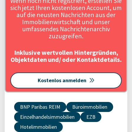
Wenn noch nicht registriert, erstellen Sie
sich jetzt Ihren kostenlosen Account, um
auf die neusten Nachrichten aus der
Immobilienwirtschaft und unser
umfassendes Nachrichtenarchiv
zuzugreifen.
Inklusive wertvollen Hintergründen,
Objektdaten und/ oder Kontaktdetails.
Kostenlos anmelden
BNP Paribas REIM
Büroimmobilien
Einzelhandelsimmobilien
EZB
Hotelimmobilien