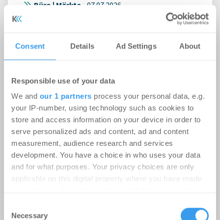
Büro | Märkte
-
07.07.2026
Login für den ganzen Artikel Wenn noch nicht
registriert, erstellen Sie sich jetzt Ihren
Consent
Details
Ad Settings
About
kostenlosen Account, um auf die neusten ...
Responsible use of your data
We and
our 1 partners
process your personal data, e.g.
your IP-number, using technology such as cookies to
store and access information on your device in order to
serve personalized ads and content, ad and content
Bürovermietungsmarkt Hamburg
measurement, audience research and services
Q2-2026: Unsicherheiten bremsen
development. You have a choice in who uses your data
Umzugsentscheidungen
and for what purposes. Your privacy choices are only
applicable on this digital property where you have made
Büro | Märkte
-
07.07.2026
your choices. You can change or withdraw your consent
any time from the Cookie Declaration or by clicking on
Consent
Login für den ganzen Artikel Wenn noch nicht
the Privacy trigger icon.
Necessary
Selection
registriert, erstellen Sie sich jetzt Ihren