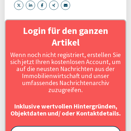
Login für den ganzen
Artikel
Wenn noch nicht registriert, erstellen Sie
sich jetzt Ihren kostenlosen Account, um
auf die neusten Nachrichten aus der
Immobilienwirtschaft und unser
umfassendes Nachrichtenarchiv
zuzugreifen.
Inklusive wertvollen Hintergründen,
Objektdaten und/ oder Kontaktdetails.