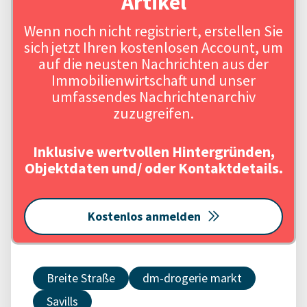
Artikel
Wenn noch nicht registriert, erstellen Sie
sich jetzt Ihren kostenlosen Account, um
auf die neusten Nachrichten aus der
Immobilienwirtschaft und unser
umfassendes Nachrichtenarchiv
zuzugreifen.
Inklusive wertvollen Hintergründen,
Objektdaten und/ oder Kontaktdetails.
Kostenlos anmelden
Breite Straße
dm-drogerie markt
Savills