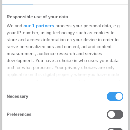
Responsible use of your data
We and
our 1 partners
process your personal data, e.g.
your IP-number, using technology such as cookies to
store and access information on your device in order to
serve personalized ads and content, ad and content
measurement, audience research and services
development. You have a choice in who uses your data
Bürovermietungsmarkt Frankfurt
and for what purposes. Your privacy choices are only
Q2-2026: Nutzer brauchen länger für
applicable on this digital property where you have made
your choices. You can change or withdraw your consent
Entscheidungen
any time from the Cookie Declaration or by clicking on
Consent
Büro | Märkte
-
07.07.2026
the Privacy trigger icon.
Necessary
Selection
Login für den ganzen Artikel Wenn noch nicht
Find out more about how your personal data is processed
registriert, erstellen Sie sich jetzt Ihren
Preferences
and set your preferences in the
details section
.
kostenlosen Account, um auf die neusten ...