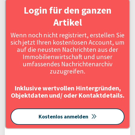
Login für den ganzen
Artikel
Wenn noch nicht registriert, erstellen Sie
sich jetzt Ihren kostenlosen Account, um
auf die neusten Nachrichten aus der
Immobilienwirtschaft und unser
umfassendes Nachrichtenarchiv
zuzugreifen.
Inklusive wertvollen Hintergründen,
Objektdaten und/ oder Kontaktdetails.
Kostenlos anmelden