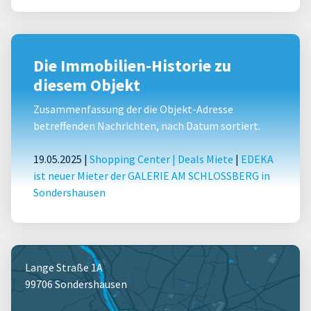
Die Immobilien-Historie zu
diesem Objekt
Zusammenfassung der die Objekt-Adresse
betreffenden Nachrichten, nach Datum sortiert.
19.05.2025 |
Shopping Center
|
Deals Miete
|
EDEKA
ist neuer Mieter der GALERIE AM SCHLOSSBERG in
Sondershausen
Lange Straße 1A
99706 Sondershausen