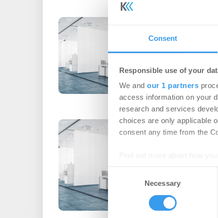
Viel Rückenwi
Bürovermietu
Consent
Büro | Märkte
-
24.0
Responsible use of your dat
Durchschnittliche Deal
We and
our 1 partners
proce
Jahresvergleich um 70
access information on your d
research and services devel
choices are only applicable 
Positive Aussic
consent any time from the Coo
Finanzierungsi
Find out more about how your
Asset Management
Consent
Rahmenbedingungen ver
We use cookies to personalis
Necessary
Selection
Kreditnehmer
information about your use of
other information that you’ve