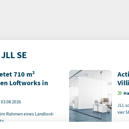
 JLL SE
etet 710 m²
Act
den Loftworks in
Vil
Ha
-
03.08.2026
JLL s
vier 
 im Rahmen eines Landlord-
ts