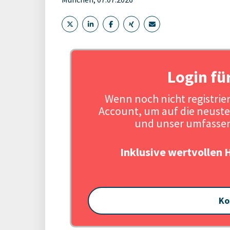
Login fü
Wenn noch nicht registriert
Account, um auf die neuste
und unser umfassen
Inklusive wertvollen 
Ko