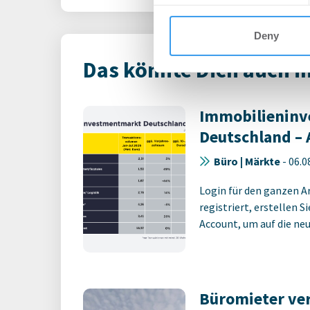
Deny
Das könnte Dich auch i
Immobilienin
Deutschland – 
Büro | Märkte
-
06.0
Login für den ganzen A
registriert, erstellen S
Account, um auf die neus
Büromieter ve