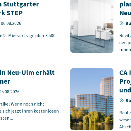
 Stuttgarter
pla
rk STEP
Neu
-
06.08.2026
Bü
eßt Mietverträge über 3.500
Revit
den p
Innens
in Neu-Ulm erhält
CA 
mer
Pro
und
05.08.2026
Bü
rtikel Wenn noch nicht
ie sich jetzt Ihren kostenlosen
Bauli
ten ...
wesen
Absch