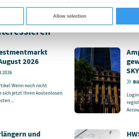
Allow selection
nteressieren
vestmentmarkt
Amp
August 2026
gew
SK
8.2026
Bü
rtikel Wenn noch nicht
ie sich jetzt Ihren kostenlosen
Login
ten ...
regist
Accoun
rlängern und
HWS