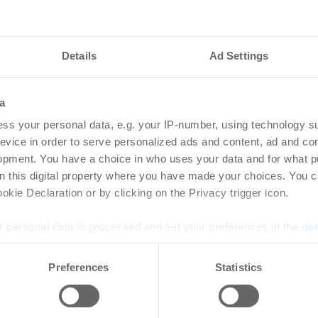
nd für Hannovers
Kau
ngsmarkt
ste
Details
Ad Settings
7.2026
Wo
a
größe steigt im
Kaufp
ss your personal data, e.g. your IP-number, using technology s
 Prozent
evice in order to serve personalized ads and content, ad and c
opment. You have a choice in who uses your data and for what p
on this digital property where you have made your choices. You 
hten stabilisieren
Rea
kie Declaration or by clicking on the Privacy trigger icon.
ndex Difi
Log
Mön
 personal data is processed and set your preferences in the
det
 | Unternehmen
-
17.07.2026
Lo
bessern sich für
e content and ads, to provide social media features and to analy
Preferences
Statistics
 our site with our social media, advertising and analytics partn
JLL v
 provided to them or that they’ve collected from your use of their
mit 1