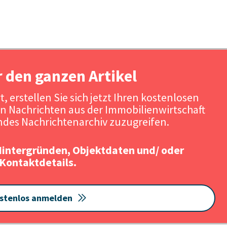
r den ganzen Artikel
, erstellen Sie sich jetzt Ihren kostenlosen
n Nachrichten aus der Immobilienwirtschaft
des Nachrichtenarchiv zuzugreifen.
Hintergründen, Objektdaten und/ oder
Kontaktdetails.
stenlos anmelden