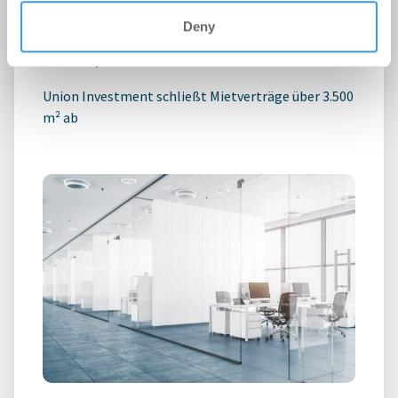
expandieren im Stuttgarter
Technologiepark STEP
Deny
Büro | Deals Miete
-
06.08.2026
Union Investment schließt Mietverträge über 3.500
m² ab