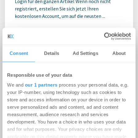
Login für den ganzen Artikel Wenn noch nicht
registriert, erstellen Sie sich jetzt Ihren
kostenlosen Account, um auf die neusten ...
Consent
Details
Ad Settings
About
Responsible use of your data
We and
our 1 partners
process your personal data, e.g.
your IP-number, using technology such as cookies to
store and access information on your device in order to
serve personalized ads and content, ad and content
measurement, audience research and services
Ampega Asset Management gewinnt
development. You have a choice in who uses your data
ODDO BHF SE für den SKYPER
and for what purposes. Your privacy choices are only
applicable on this digital property where you have made