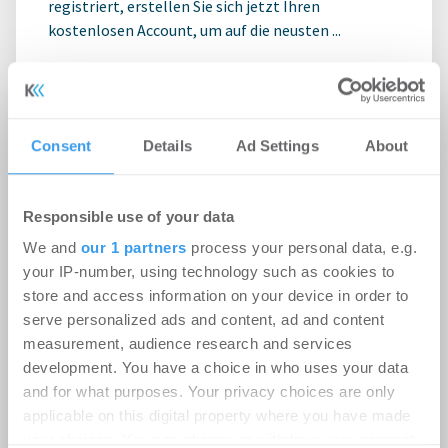
registriert, erstellen Sie sich jetzt Ihren
kostenlosen Account, um auf die neusten ...
Consent
Details
Ad Settings
About
Responsible use of your data
We and
our 1 partners
process your personal data, e.g.
your IP-number, using technology such as cookies to
store and access information on your device in order to
serve personalized ads and content, ad and content
measurement, audience research and services
Robert C. Spies Industrial Real
development. You have a choice in who uses your data
Estate vermittelt knapp 7.000 m² im
and for what purposes. Your privacy choices are only
„Prologis Park Hannover Airport
applicable on this digital property where you have made
your choices. You can change or withdraw your consent