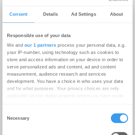
Consent
Details
Ad Settings
About
Rekordhitze setzt Rechenzentren
unter Druck
Responsible use of your data
We and
our 1 partners
process your personal data, e.g.
-
31.07.2026
your IP-number, using technology such as cookies to
Anhaltende Hitze wird zum Risiko für
store and access information on your device in order to
Rechenzentren: Steigende Außentemperaturen
serve personalized ads and content, ad and content
und immer leistungsfähigere IT-Systeme treiben
measurement, audience research and services
den ...
development. You have a choice in who uses your data
and for what purposes. Your privacy choices are only
applicable on this digital property where you have made
Ingeborg-Warschke-Nachwuchspreis
your choices. You can change or withdraw your consent
2026 – Bewerbung bis 2. August
any time from the Cookie Declaration or by clicking on
Consent
möglich – Bundesbauministerin
the Privacy trigger icon.
Necessary
Selection
Verena Hubertz abermals
Find out more about how your personal data is processed
Schirmherrin