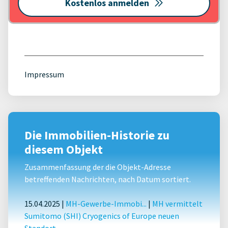
Kostenlos anmelden
Impressum
Die Immobilien-Historie zu
diesem Objekt
Zusammenfassung der die Objekt-Adresse
betreffenden Nachrichten, nach Datum sortiert.
15.04.2025 |
MH-Gewerbe-Immobi...
|
MH vermittelt
Sumitomo (SHI) Cryogenics of Europe neuen
Standort