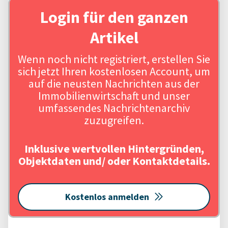
Login für den ganzen
Artikel
Wenn noch nicht registriert, erstellen Sie
sich jetzt Ihren kostenlosen Account, um
auf die neusten Nachrichten aus der
Immobilienwirtschaft und unser
umfassendes Nachrichtenarchiv
zuzugreifen.
Inklusive wertvollen Hintergründen,
Objektdaten und/ oder Kontaktdetails.
Kostenlos anmelden