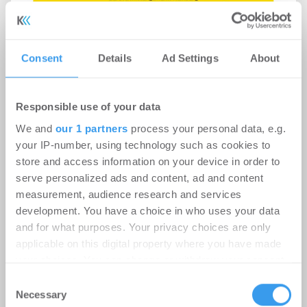
Consent
Details
Ad Settings
About
Bürovermietungsmarkt Hamburg
Q2-2026: Unsicherheiten bremsen
Responsible use of your data
Umzugsentscheidungen
We and
our 1 partners
process your personal data, e.g.
Büro | Märkte
-
07.07.2026
your IP-number, using technology such as cookies to
store and access information on your device in order to
Login für den ganzen Artikel Wenn noch nicht
serve personalized ads and content, ad and content
registriert, erstellen Sie sich jetzt Ihren
measurement, audience research and services
kostenlosen Account, um auf die neusten ...
development. You have a choice in who uses your data
and for what purposes. Your privacy choices are only
applicable on this digital property where you have made
your choices. You can change or withdraw your consent
any time from the Cookie Declaration or by clicking on
Consent
the Privacy trigger icon.
Necessary
Selection