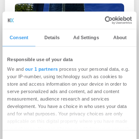
Consent
Details
Ad Settings
About
Responsible use of your data
We and
our 1 partners
process your personal data, e.g.
your IP-number, using technology such as cookies to
store and access information on your device in order to
Ampega Asset Management gewinnt
serve personalized ads and content, ad and content
ODDO BHF SE für den SKYPER
measurement, audience research and services
development. You have a choice in who uses your data
Büro | Deals Miete
-
06.08.2026
and for what purposes. Your privacy choices are only
applicable on this digital property where you have made
Login für den ganzen Artikel Wenn noch nicht
your choices. You can change or withdraw your consent
registriert, erstellen Sie sich jetzt Ihren
any time from the Cookie Declaration or by clicking on
kostenlosen Account, um auf die neusten ...
Consent