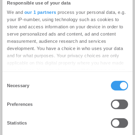
Responsible use of your data
Personalien
-
05.08.2026
We and
our 1 partners
process your personal data, e.g.
Erweiterung des Beratungsangebots für
your IP-number, using technology such as cookies to
Eigentümer, Family Offices, Fonds und
store and access information on your device in order to
institutionelle Investoren
serve personalized ads and content, ad and content
measurement, audience research and services
development. You have a choice in who uses your data
Philipp Westphal verstärkt IPH
and for what purposes. Your privacy choices are only
Gruppe als Leasing Manager
applicable on this digital property where you have made
your choices. You can change or withdraw your consent
Personalien
-
03.08.2026
any time from the Cookie Declaration or by clicking on
Consent
the Privacy trigger icon.
Necessary
Selection
Login für den ganzen Artikel Wenn noch nicht
registriert, erstellen Sie sich jetzt Ihren
Find out more about how your personal data is processed
kostenlosen Account, um auf die neusten ...
Preferences
and set your preferences in the
details section
.
We use cookies to personalise content and ads, to
Statistics
provide social media features and to analyse our traffic.