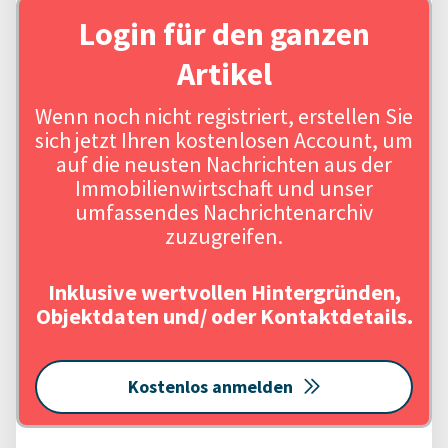
Login für den ganzen
Artikel
Wenn noch nicht registriert, erstellen Sie
sich jetzt Ihren kostenlosen Account, um
auf die neusten Nachrichten aus der
Immobilienwirtschaft und unser
umfassendes Nachrichtenarchiv
zuzugreifen.
Inklusive wertvollen Hintergründen,
Objektdaten und/ oder Kontaktdetails.
Kostenlos anmelden