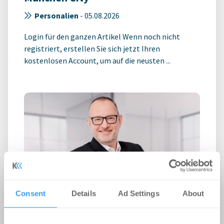
Personalien
-
05.08.2026
Login für den ganzen Artikel Wenn noch nicht
registriert, erstellen Sie sich jetzt Ihren
kostenlosen Account, um auf die neusten ...
Consent
Details
Ad Settings
About
Roland D. Schleider wird Head of
Business Development bei Strategis