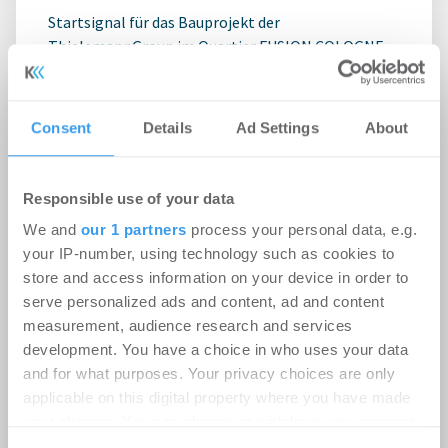
Startsignal für das Bauprojekt der
ThielemannGroup im Quartier FUSION COLOGNE
der Häfen und Güterverkehr Köln AG (HGK) direkt
am ...
Consent
Details
Ad Settings
About
Responsible use of your data
We and
our 1 partners
process your personal data, e.g.
your IP-number, using technology such as cookies to
store and access information on your device in order to
serve personalized ads and content, ad and content
measurement, audience research and services
development. You have a choice in who uses your data
and for what purposes. Your privacy choices are only
9.000 m² für weiteres Wachstum:
applicable on this digital property where you have made
RUHR REAL vermittelt
your choices. You can change or withdraw your consent
Logistikfläche in Unna
any time from the Cookie Declaration or by clicking on