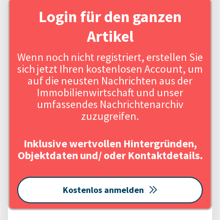
Login für den ganzen
Artikel
Wenn noch nicht registriert, erstellen Sie
sich jetzt Ihren kostenlosen Account, um
auf die neusten Nachrichten aus der
Immobilienwirtschaft und unser
umfassendes Nachrichtenarchiv
zuzugreifen.
Inklusive wertvollen Hintergründen,
Objektdaten und/ oder Kontaktdetails.
Kostenlos anmelden