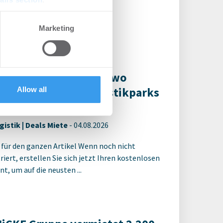
t, um auf die neusten ...
se our traffic. We also share
Marketing
ers who may combine it with
 services.
logis erreicht für bauwo
lvermietung des Logistikparks
Allow all
en-Aspe
gistik | Deals Miete
-
04.08.2026
 für den ganzen Artikel Wenn noch nicht
riert, erstellen Sie sich jetzt Ihren kostenlosen
t, um auf die neusten ...