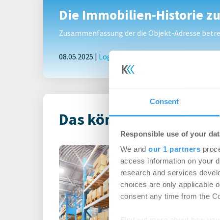
Die Immobilien-Historie z
Zusammenfassung der die Objekt-Adresse betref
08.05.2025 |
Logistik
|
Deals Miete
|
HIH schließt
Consent
Das könnte Dich auch i
Responsible use of your dat
Dachser erweit
We and
our 1 partners
proce
access information on your d
in von CBRE I
research and services devel
Management g
choices are only applicable 
in Neu-Isenbur
consent any time from the Coo
Logistik | Deals Mi
Find out more about how your