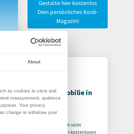
Gestalte hier kostenlos
Dein persönliches Konii-
Magazin!
n
About
ivest vermittelt Immobilie in
uch as cookies to store and
ontent measurement, audience
eburg
urposes. Your privacy
gistik | Deals Miete
-
04.08.2026
can change or withdraw your
 für den ganzen Artikel Wenn noch nicht
riert, erstellen Sie sich jetzt Ihren kostenlosen
ails section
.