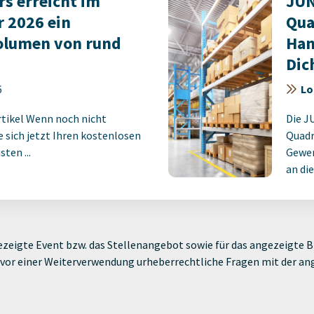
s erreicht im
JUN
r 2026 ein
Qua
olumen von rund
Han
Dic
6
Lo
rtikel Wenn noch nicht
Die J
ie sich jetzt Ihren kostenlosen
Quadr
ten ...
Gewer
an die
zeigte Event bzw. das Stellenangebot sowie für das angezeigte Bi
ie vor einer Weiterverwendung urheberrechtliche Fragen mit der a