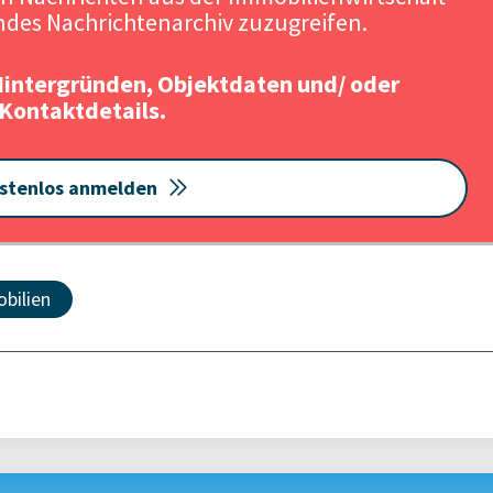
Quelle: HIH In
des Nachrichtenarchiv zuzugreifen.
Hintergründen, Objektdaten und/ oder
Kontaktdetails.
stenlos anmelden
bilien