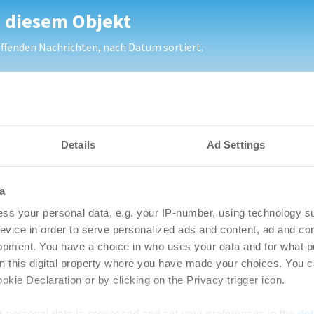
u diesem Objekt
fenden Nachrichten, nach Datum sortiert.
 zwei Mietverträge mit insgesamt 36.000 m² in Logistikimmobilie
Details
Ad Settings
nteressieren
a
ert Logistikfläche
Log
ss your personal data, e.g. your IP-number, using technology s
evice in order to serve personalized ads and content, ad and c
nvestment
Lün
opment. You have a choice in who uses your data and for what p
emanagtem Objekt
Lo
on this digital property where you have made your choices. You 
g
kie Declaration or by clicking on the Privacy trigger icon.
Login
ete
-
05.08.2026
regist
 personal data is processed and set your preferences in the
det