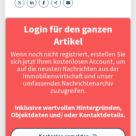
Login für den ganzen
Artikel
Wenn noch nicht registriert, erstellen Sie
sich jetzt Ihren kostenlosen Account, um
auf die neusten Nachrichten aus der
Immobilienwirtschaft und unser
umfassendes Nachrichtenarchiv
zuzugreifen.
Inklusive wertvollen Hintergründen,
Objektdaten und/ oder Kontaktdetails.