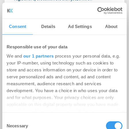
kostenlosen Account, um auf die neusten ...
Consent
Details
Ad Settings
About
Responsible use of your data
We and
our 1 partners
process your personal data, e.g.
your IP-number, using technology such as cookies to
store and access information on your device in order to
serve personalized ads and content, ad and content
measurement, audience research and services
development. You have a choice in who uses your data
and for what purposes. Your privacy choices are only
applicable on this digital property where you have made
Bürovermietungsmarkt Frankfurt
your choices. You can change or withdraw your consent
Q2-2026: Nutzer brauchen länger für
any time from the Cookie Declaration or by clicking on
Consent
the Privacy trigger icon.
Necessary
Entscheidungen
Selection