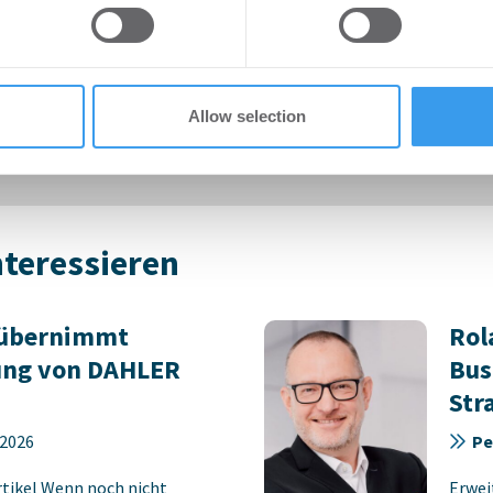
7.2026
Bü
 provided to them or that they’ve collected from your use of their
rtikel Wenn noch nicht
Login
ie sich jetzt Ihren kostenlosen
regist
Allow selection
ten ...
Accoun
nteressieren
z übernimmt
Rol
ung von DAHLER
Bus
Str
.2026
Pe
rtikel Wenn noch nicht
Erwei