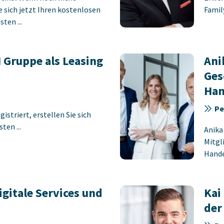
ie sich jetzt Ihren kostenlosen
Famil
ten ...
 Gruppe als Leasing
Ani
Ges
Han
Pe
istriert, erstellen Sie sich
ten ...
Anika
Mitgl
Handel
gitale Services und
Kai
der