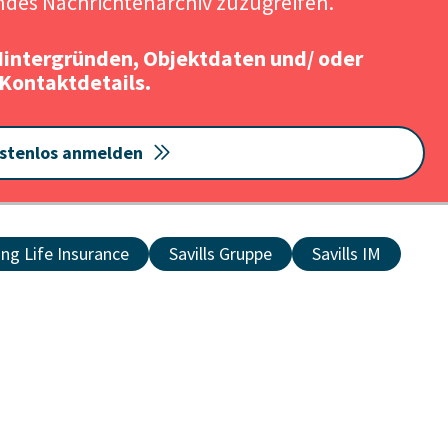
des Nachrichtenarchiv zuzugreifen.
Hintergründen, Objektdaten und/ oder
Kontaktdetails.
stenlos anmelden
g Life Insurance
Savills Gruppe
Savills IM