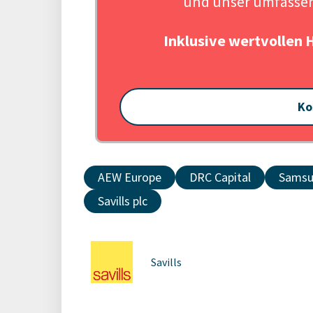
und unser umfassen
Inklusive wertvollen 
Ko
AEW Europe
DRC Capital
Samsun
Savills plc
Savills