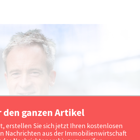
r den ganzen Artikel
, erstellen Sie sich jetzt Ihren kostenlosen
n Nachrichten aus der Immobilienwirtschaft
Quelle: Savills Investment Managem