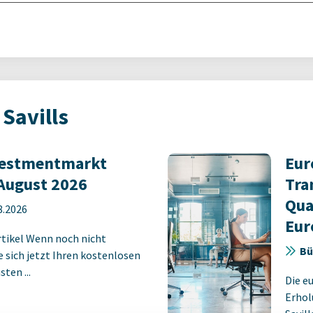
Savills
vestmentmarkt
Eur
August 2026
Tra
Qua
8.2026
Eur
rtikel Wenn noch nicht
Bü
ie sich jetzt Ihren kostenlosen
ten ...
Die e
Erhol