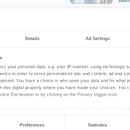
Savill
vestmentmarkt
Bür
 gestiegenes
Spi
auf anhaltend
Flä
Details
Ad Settings
frage
Qua
a
7.2026
Bü
ss your personal data, e.g. your IP-number, using technology s
rtikel Wenn noch nicht
Login
evice in order to serve personalized ads and content, ad and c
ie sich jetzt Ihren kostenlosen
regist
opment. You have a choice in who uses your data and for what p
ten ...
Accoun
on this digital property where you have made your choices. You 
kie Declaration or by clicking on the Privacy trigger icon.
ngsmarkt Hamburg
Bür
 personal data is processed and set your preferences in the
det
cherheiten bremsen
Q2-
e content and ads, to provide social media features and to analy
eidungen
für
Preferences
Statistics
 our site with our social media, advertising and analytics partn