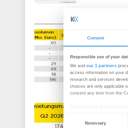
Immobilienin
Köln: Deutlich
Angebot trifft 
Consent
selektive Nach
Responsible use of your dat
Büro | Märkte
-
07.0
We and
our 1 partners
proce
Login für den ganzen A
access information on your d
registriert, erstellen S
research and services devel
Account, um auf die neus
choices are only applicable 
consent any time from the Coo
Bürovermietu
Find out more about how your
Q2-2026: Unsi
Consent
We use cookies to personalis
Umzugsentsch
Necessary
Selection
information about your use of