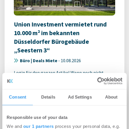
Union Investment vermietet rund
10.000 m² im bekannten
Düsseldorfer Bürogebäude
„Seestern 3“
Büro | Deals Miete
-
10.08.2026
Login für den ganzen Artikel Wenn noch nicht
registriert, erstellen Sie sich jetzt Ihren
kostenlosen Account, um auf die neusten ...
Consent
Details
Ad Settings
About
Responsible use of your data
We and
our 1 partners
process your personal data, e.g.