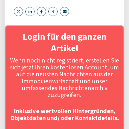
Login für den ganzen
Artikel
Wenn noch nicht registriert, erstellen Sie
sich jetzt Ihren kostenlosen Account, um
auf die neusten Nachrichten aus der
Immobilienwirtschaft und unser
umfassendes Nachrichtenarchiv
zuzugreifen.
Inklusive wertvollen Hintergründen,
Objektdaten und/ oder Kontaktdetails.